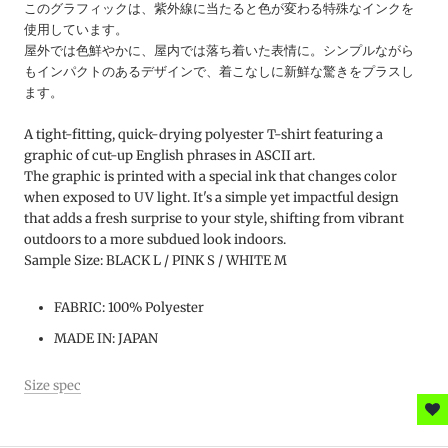
このグラフィックは、紫外線に当たると色が変わる特殊なインクを
使用しています。
屋外では色鮮やかに、屋内では落ち着いた表情に。シンプルながら
もインパクトのあるデザインで、着こなしに新鮮な驚きをプラスし
ます。
A tight-fitting, quick-drying polyester T-shirt featuring a
graphic of cut-up English phrases in ASCII art.
The graphic is printed with a special ink that changes color
when exposed to UV light. It's a simple yet impactful design
that adds a fresh surprise to your style, shifting from vibrant
outdoors to a more subdued look indoors.
Sample Size: BLACK L / PINK S / WHITE M
FABRIC:
100% Polyester
MADE IN: JAPAN
Size spec